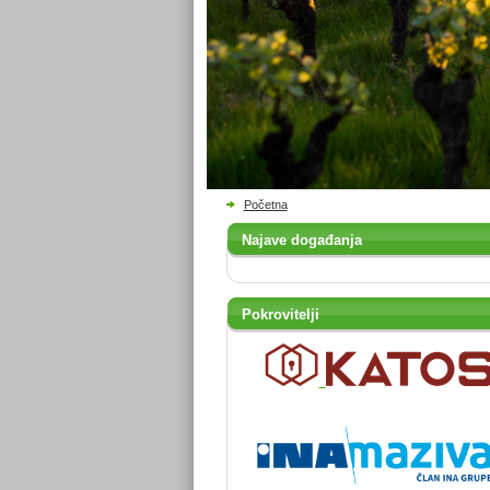
Početna
Najave događanja
Pokrovitelji