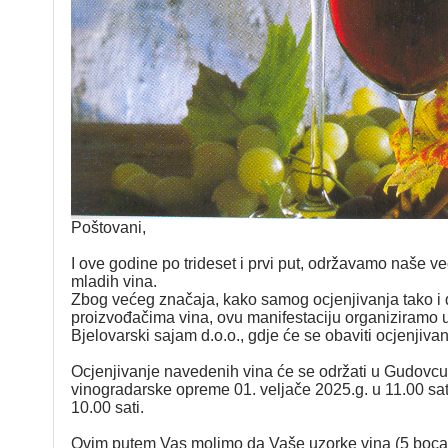
Poštovani,
I ove godine po trideset i prvi put, održavamo naše ve
mladih vina.
Zbog većeg značaja, kako samog ocjenjivanja tako i 
proizvođačima vina, ovu manifestaciju organiziramo 
Bjelovarski sajam d.o.o., gdje će se obaviti ocjenjivan
Ocjenjivanje navedenih vina će se održati u Gudovcu n
vinogradarske opreme 01. veljače 2025.g. u 11.00 sat
10.00 sati.
Ovim putem Vas molimo da Vaše uzorke vina (5 boca 