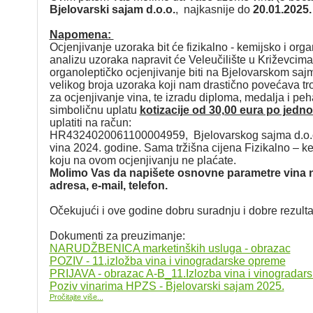
Bjelovarski sajam d.o.o.
, najkasnije do
20.01.2025.
Napomena:
Ocjenjivanje uzoraka bit će fizikalno - kemijsko i orga
analizu uzoraka napravit će Veleučilište u Križevcima
organoleptičko ocjenjivanje biti na Bjelovarskom saj
velikog broja uzoraka koji nam drastično povećava tr
za ocjenjivanje vina, te izradu diploma, medalja i p
simboličnu uplatu
kotizacije od 30,00 eura po jedn
uplatiti na račun:
HR4324020061100004959, Bjelovarskog sajma d.o.o.,
vina 2024. godine. Sama tržišna cijena Fizikalno – k
koju na ovom ocjenjivanju ne plaćate.
Molimo Vas da napišete osnovne parametre vina na
adresa, e-mail, telefon.
Očekujući i ove godine dobru suradnju i dobre rezult
Dokumenti za preuzimanje:
NARUDŽBENICA marketinških usluga - obrazac
POZIV - 11.izložba vina i vinogradarske opreme
PRIJAVA - obrazac A-B_11.Izlozba vina i vinogradar
Poziv vinarima HPZS - Bjelovarski sajam 2025.
Pročitajte više...