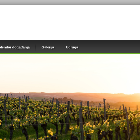
alendar događanja
Galerija
Udruga