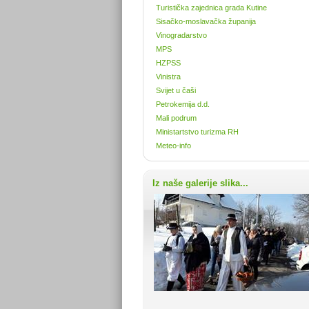
Turistička zajednica grada Kutine
Sisačko-moslavačka županija
Vinogradarstvo
MPS
HZPSS
Vinistra
Svijet u čaši
Petrokemija d.d.
Mali podrum
Ministartstvo turizma RH
Meteo-info
Iz naše galerije slika...