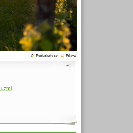
Registrirajte se
Prijava
euzmi
.