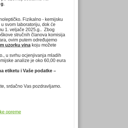
 g
.
noleptičko. Fizikalno - kemijsku
 u svom laboratoriju, dok će
mu 1. veljače 2025.g.. Zbog
oškove stručnih članova komisija
ehara, ovim putem određujemo
om uzorku vina
koju možete
 u svrhu ocjenjivanja mladih
emijske analize je oko 60,00 eura
 etiketu i Vaše podatke –
ate, srdačno Vas pozdravljamo.
ske opreme