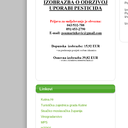
Po
Iz
Pu
iz
Iz
Linkovi
Kutina.Hr
Turistička zajednica grada Kutine
Sisačko-moslavačka županija
Vinogradarstvo
MPS
HZPSS