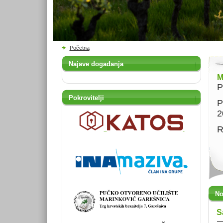
Početna
Najave događanja
M
P
Pokrovitelji
P
2
R
No
S