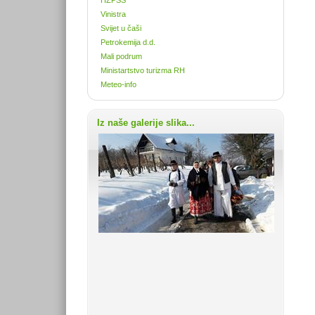
Vinistra
Svijet u čaši
Petrokemija d.d.
Mali podrum
Ministartstvo turizma RH
Meteo-info
Iz naše galerije slika...