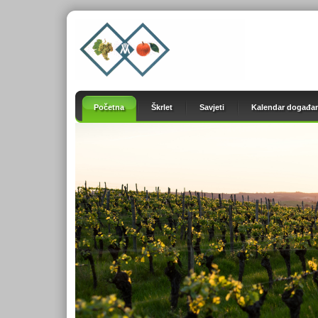
Početna
Škrlet
Savjeti
Kalendar događan