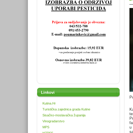
Linkovi
Po
Kutina.Hr
Ka
Turistička zajednica grada Kutine
te
Sisačko-moslavačka županija
Pr
Vinogradarstvo
fa
u 
MPS
sa
HZPSS