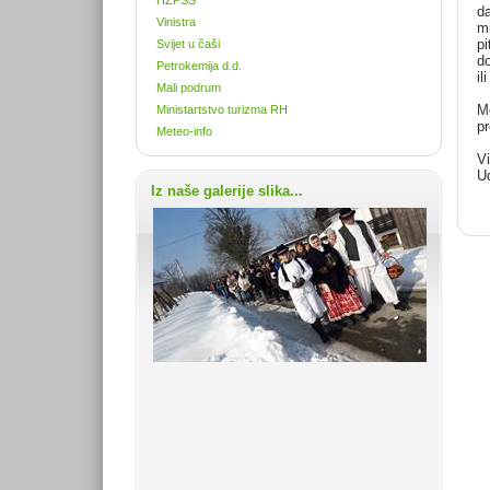
da
Vinistra
mi
pi
Svijet u čaši
do
Petrokemija d.d.
il
Mali podrum
Mo
Ministartstvo turizma RH
pr
Meteo-info
Vi
U
Iz naše galerije slika...