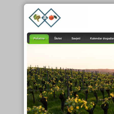
Početna
Škrlet
Savjeti
Kalendar događan