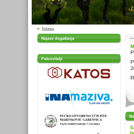
Početna
Najave događanja
M
P
Pokrovitelji
P
2
R
No
S
b