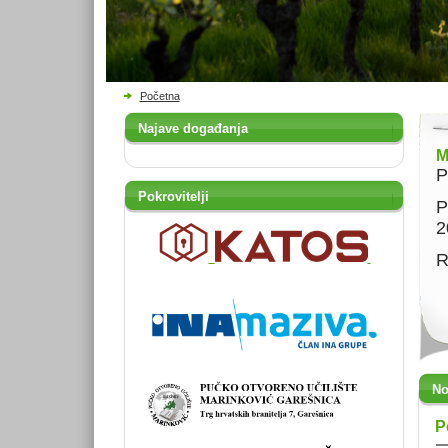
Početna
Najave događanja
M
P
Pokrovitelji
P
2
R
No
P