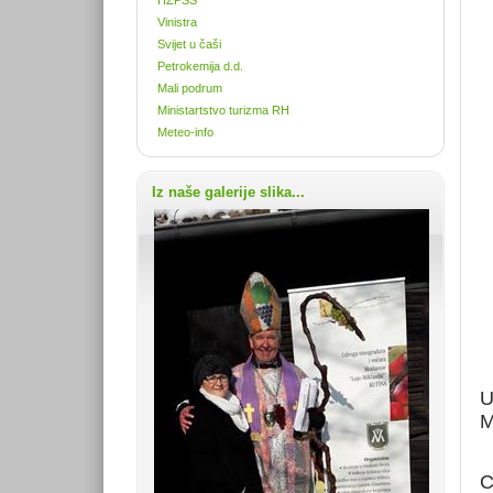
Vinistra
Svijet u čaši
Petrokemija d.d.
Mali podrum
Ministartstvo turizma RH
Meteo-info
Iz naše galerije slika...
U
M
C