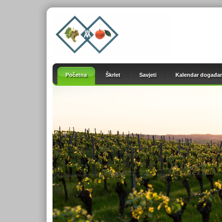
Početna
Škrlet
Savjeti
Kalendar događan