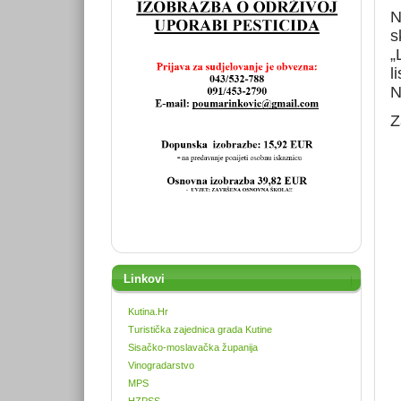
N
s
„
l
N
Z
Linkovi
Kutina.Hr
Turistička zajednica grada Kutine
Sisačko-moslavačka županija
Vinogradarstvo
MPS
HZPSS