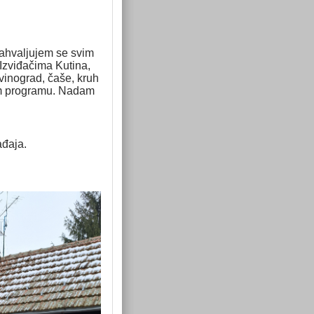
Zahvaljujem se svim
Izviđačima Kutina,
 vinograd, čaše, kruh
om programu. Nadam
ađaja.