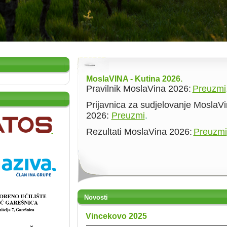
MoslaVINA - Kutina 2026.
Pravilnik MoslaVina 2026:
Preuzmi
Prijavnica za sudjelovanje MoslaV
2026:
Preuzmi
.
Rezultati MoslaVina 2026:
Preuzmi
Novosti
Vincekovo 2025