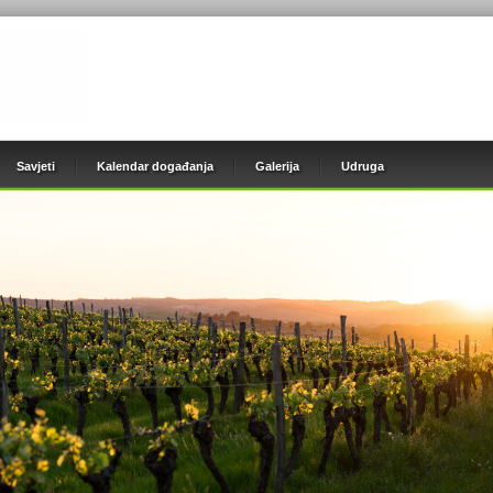
Savjeti
Kalendar događanja
Galerija
Udruga