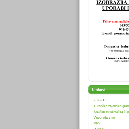
Linkovi
Kutina.Hr
Turistička zajednica grad
Sisačko-moslavačka žup
Vinogradarstvo
MPS
HZPSS