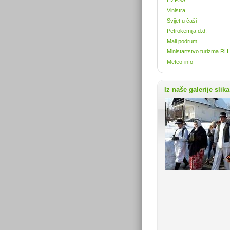
Vinistra
Svijet u čaši
Petrokemija d.d.
Mali podrum
Ministartstvo turizma RH
Meteo-info
Iz naše galerije slika.