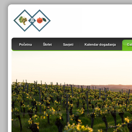
Početna
Škrlet
Savjeti
Kalendar događanja
Gal