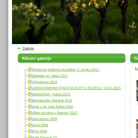
Galerija
Albumi galerije
Ga
L
Redovna godišnja skupština, 3. ožujka 2017.
Blagdan sv. Vinka 2017
Vincekovo 2014
JEDNODNEVNI STRUČNI IZLET U POŽEGU, 30.11.2013.
MoslaVINA - Kutina 2013.
Moslavačko Martinje 2015
Izlet u Sv. Ivan Zelina 2016
Slike sa izleta u Đakovo 2013
Vincekovo 2009
Istra 2008
Ptuj 2008
Izlet Daruvar 07