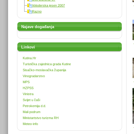
Voloderska jesen 2007
Razno
Najave događanja
Linkovi
Kutina.Hr
Turistička zajednica grada Kutine
Sisačko-moslavačka županija
Vinogradarstvo
MPS
HZPSS
Vinistra
Svijet u čaši
Petrokemija d.d.
Mali podrum
Ministartstvo turizma RH
Meteo-info