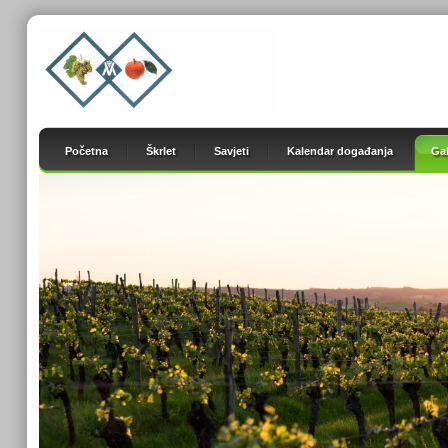
Početna
Škrlet
Savjeti
Kalendar događanja
Gal