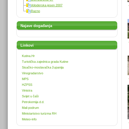
Voloderska jesen 2007
Razno
Najave događanja
Linkovi
Kutina.Hr
Turistička zajednica grada Kutine
Sisačko-moslavačka županija
Vinogradarstvo
MPS
HZPSS
Vinistra
Svijet u čaši
Petrokemija d.d.
Mali podrum
Ministartstvo turizma RH
Meteo-info