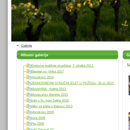
Galerija
Albumi galerije
Ga
L
Redovna godišnja skupština, 3. ožujka 2017.
Blagdan sv. Vinka 2017
Vincekovo 2014
JEDNODNEVNI STRUČNI IZLET U POŽEGU, 30.11.2013.
MoslaVINA - Kutina 2013.
Moslavačko Martinje 2015
Izlet u Sv. Ivan Zelina 2016
Slike sa izleta u Đakovo 2013
Vincekovo 2009
Istra 2008
Ptuj 2008
Izlet Daruvar 07