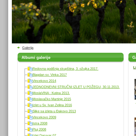
Galerija
Albumi galerije
Ga
L
Redovna godišnja skupština, 3. ožujka 2017.
Blagdan sv. Vinka 2017
Vincekovo 2014
JEDNODNEVNI STRUČNI IZLET U POŽEGU, 30.11.2013.
MoslaVINA - Kutina 2013.
Moslavačko Martinje 2015
Izlet u Sv. Ivan Zelina 2016
Slike sa izleta u Đakovo 2013
Vincekovo 2009
Istra 2008
Ptuj 2008
Izlet Daruvar 07