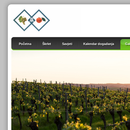
Početna
Škrlet
Savjeti
Kalendar događanja
Gal