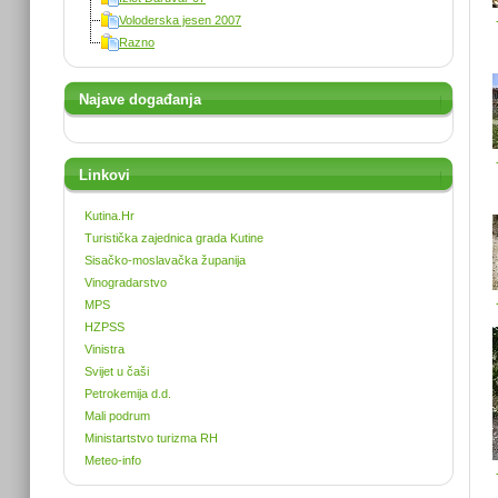
Voloderska jesen 2007
Razno
Najave događanja
Linkovi
Kutina.Hr
Turistička zajednica grada Kutine
Sisačko-moslavačka županija
Vinogradarstvo
MPS
HZPSS
Vinistra
Svijet u čaši
Petrokemija d.d.
Mali podrum
Ministartstvo turizma RH
Meteo-info