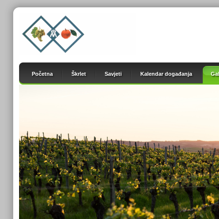
Početna
Škrlet
Savjeti
Kalendar događanja
Gal