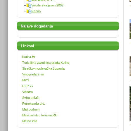
Voloderska jesen 2007
Razno
Najave događanja
Linkovi
Kutina.Hr
Turistička zajednica grada Kutine
Sisačko-moslavačka županija
Vinogradarstvo
MPS
HZPSS
Vinistra
Svijet u čaši
Petrokemija d.d.
Mali podrum
Ministartstvo turizma RH
Meteo-info