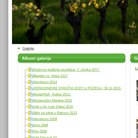
Galerija
Albumi galerije
Ga
L
Redovna godišnja skupština, 3. ožujka 2017.
Blagdan sv. Vinka 2017
Vincekovo 2014
JEDNODNEVNI STRUČNI IZLET U POŽEGU, 30.11.2013.
MoslaVINA - Kutina 2013.
Moslavačko Martinje 2015
Izlet u Sv. Ivan Zelina 2016
Slike sa izleta u Đakovo 2013
Vincekovo 2009
Istra 2008
Ptuj 2008
Izlet Daruvar 07