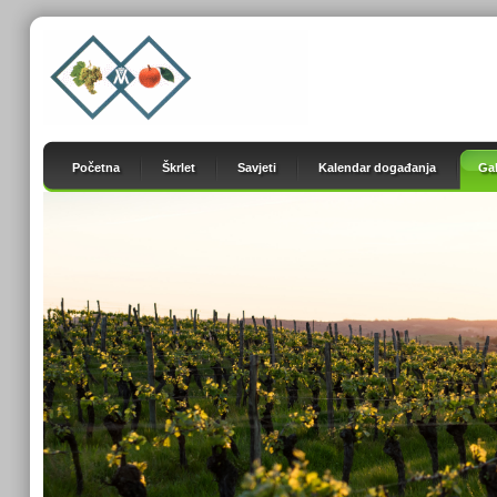
Početna
Škrlet
Savjeti
Kalendar događanja
Gal