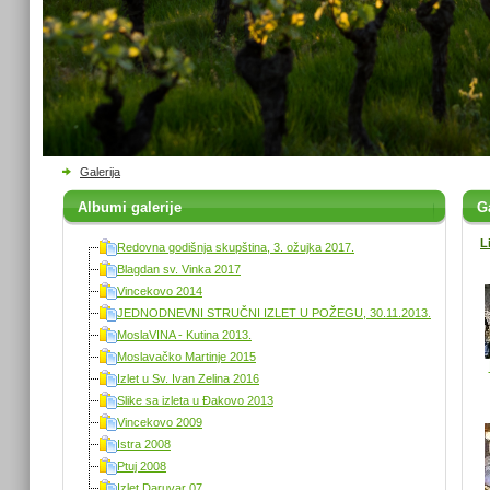
Galerija
Albumi galerije
Ga
L
Redovna godišnja skupština, 3. ožujka 2017.
Blagdan sv. Vinka 2017
Vincekovo 2014
JEDNODNEVNI STRUČNI IZLET U POŽEGU, 30.11.2013.
MoslaVINA - Kutina 2013.
Moslavačko Martinje 2015
Izlet u Sv. Ivan Zelina 2016
Slike sa izleta u Đakovo 2013
Vincekovo 2009
Istra 2008
Ptuj 2008
Izlet Daruvar 07