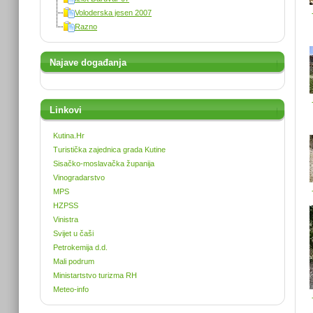
Voloderska jesen 2007
Razno
Najave događanja
Linkovi
Kutina.Hr
Turistička zajednica grada Kutine
Sisačko-moslavačka županija
Vinogradarstvo
MPS
HZPSS
Vinistra
Svijet u čaši
Petrokemija d.d.
Mali podrum
Ministartstvo turizma RH
Meteo-info