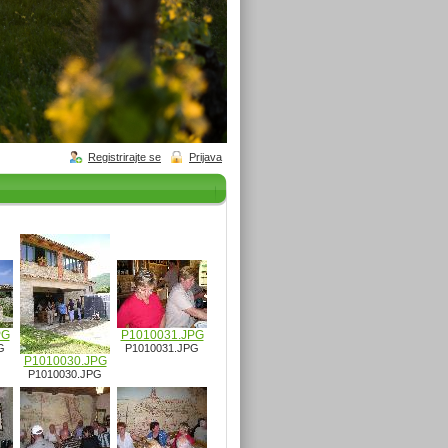
Registrirajte se
Prijava
PG
P1010031.JPG
G
P1010031.JPG
P1010030.JPG
P1010030.JPG