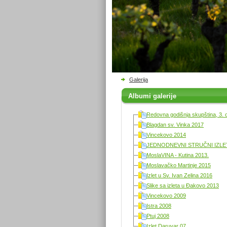
Galerija
Albumi galerije
Redovna godišnja skupština, 3. 
Blagdan sv. Vinka 2017
Vincekovo 2014
JEDNODNEVNI STRUČNI IZLET 
MoslaVINA - Kutina 2013.
Moslavačko Martinje 2015
Izlet u Sv. Ivan Zelina 2016
Slike sa izleta u Đakovo 2013
Vincekovo 2009
Istra 2008
Ptuj 2008
Izlet Daruvar 07