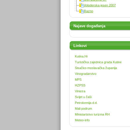
Voloderska jesen 2007
Razno
Najave događanja
Linkovi
Kutina.Hr
Turistička zajednica grada Kutine
Sisačko-moslavačka županija
Vinogradarstvo
MPS
HZPSS
Vinistra
Svijet u čaši
Petrokemija d.d.
Mali podrum
Ministartstvo turizma RH
Meteo-info