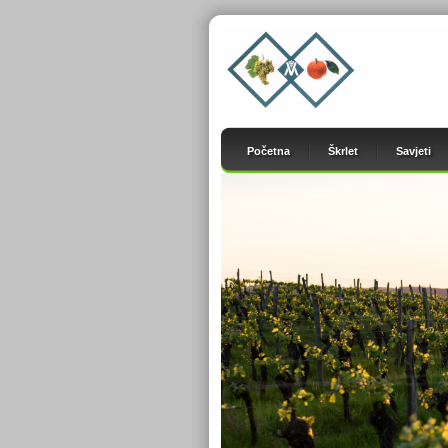
Početna
Škrlet
Savjeti