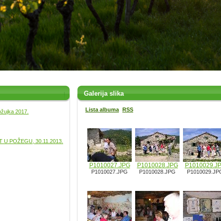
Galerija slika
Lista albuma
RSS
ožujka 2017.
U POŽEGU, 30.11.2013.
P1010027.JPG
P1010028.JPG
P1010029.J
P1010027.JPG
P1010028.JPG
P1010029.JP