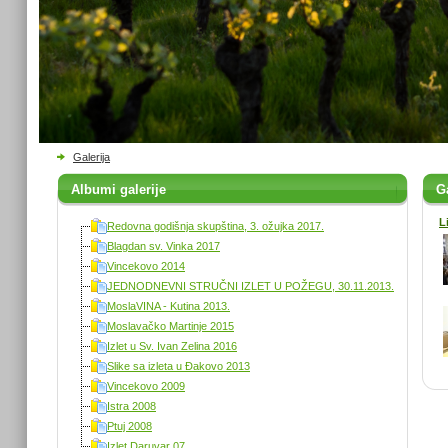
Galerija
Albumi galerije
Ga
L
Redovna godišnja skupština, 3. ožujka 2017.
Blagdan sv. Vinka 2017
Vincekovo 2014
JEDNODNEVNI STRUČNI IZLET U POŽEGU, 30.11.2013.
MoslaVINA - Kutina 2013.
Moslavačko Martinje 2015
Izlet u Sv. Ivan Zelina 2016
Slike sa izleta u Đakovo 2013
Vincekovo 2009
Istra 2008
Ptuj 2008
Izlet Daruvar 07