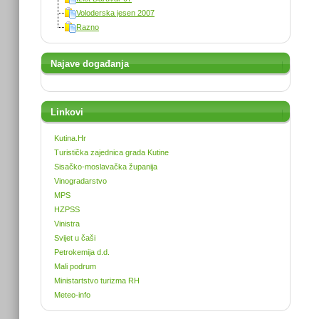
Voloderska jesen 2007
Razno
Najave događanja
Linkovi
Kutina.Hr
Turistička zajednica grada Kutine
Sisačko-moslavačka županija
Vinogradarstvo
MPS
HZPSS
Vinistra
Svijet u čaši
Petrokemija d.d.
Mali podrum
Ministartstvo turizma RH
Meteo-info