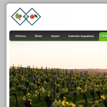
Početna
Škrlet
Savjeti
Kalendar događanja
Gal