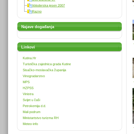
Voloderska jesen 2007
Razno
Najave događanja
Linkovi
Kutina.Hr
Turistička zajednica grada Kutine
Sisačko-moslavačka županija
Vinogradarstvo
MPS
HZPSS
Vinistra
Svijet u čaši
Petrokemija d.d.
Mali podrum
Ministartstvo turizma RH
Meteo-info