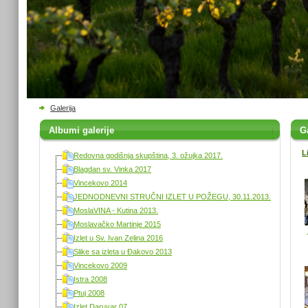
Galerija
Albumi galerije
Ga
L
Redovna godišnja skupština, 3. ožujka 2017.
Blagdan sv. Vinka 2017
Vincekovo 2014
JEDNODNEVNI STRUČNI IZLET U POŽEGU, 30.11.2013.
MoslaVINA - Kutina 2013.
Moslavačko Martinje 2015
Izlet u Sv. Ivan Zelina 2016
Slike sa izleta u Đakovo 2013
Vincekovo 2009
Istra 2008
Ptuj 2008
Izlet Daruvar 07