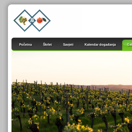
Početna
Škrlet
Savjeti
Kalendar događanja
Gal