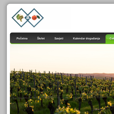
Početna
Škrlet
Savjeti
Kalendar događanja
Gal