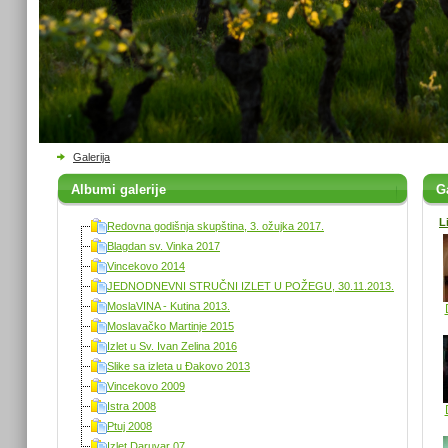
Galerija
Albumi galerije
Ga
L
Redovna godišnja skupština, 3. ožujka 2017.
Blagdan sv. Vinka 2017
Vincekovo 2014
JEDNODNEVNI STRUČNI IZLET U POŽEGU, 30.11.2013.
MoslaVINA - Kutina 2013.
Moslavačko Martinje 2015
Izlet u Sv. Ivan Zelina 2016
Slike sa izleta u Đakovo 2013
Vincekovo 2009
Istra 2008
Ptuj 2008
Izlet Daruvar 07