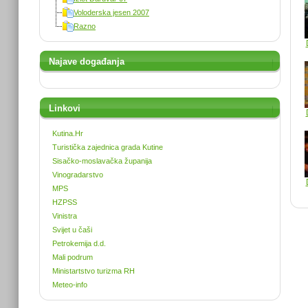
Voloderska jesen 2007
Razno
Najave događanja
Linkovi
Kutina.Hr
Turistička zajednica grada Kutine
Sisačko-moslavačka županija
Vinogradarstvo
MPS
HZPSS
Vinistra
Svijet u čaši
Petrokemija d.d.
Mali podrum
Ministartstvo turizma RH
Meteo-info