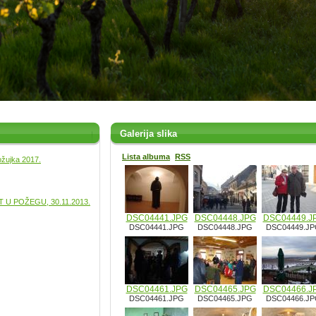
Galerija slika
Lista albuma
RSS
ožujka 2017.
U POŽEGU, 30.11.2013.
DSC04441.JPG
DSC04448.JPG
DSC04449.J
DSC04441.JPG
DSC04448.JPG
DSC04449.J
DSC04461.JPG
DSC04465.JPG
DSC04466.J
DSC04461.JPG
DSC04465.JPG
DSC04466.J