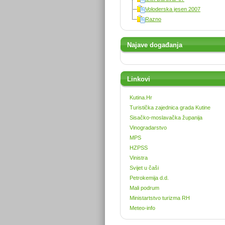
Voloderska jesen 2007
Razno
Najave događanja
Linkovi
Kutina.Hr
Turistička zajednica grada Kutine
Sisačko-moslavačka županija
Vinogradarstvo
MPS
HZPSS
Vinistra
Svijet u čaši
Petrokemija d.d.
Mali podrum
Ministartstvo turizma RH
Meteo-info