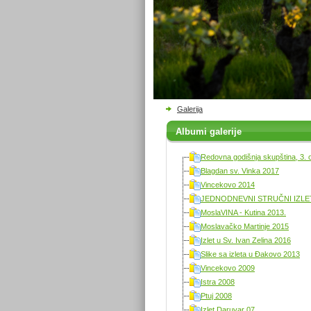
Galerija
Albumi galerije
Redovna godišnja skupština, 3. 
Blagdan sv. Vinka 2017
Vincekovo 2014
JEDNODNEVNI STRUČNI IZLET 
MoslaVINA - Kutina 2013.
Moslavačko Martinje 2015
Izlet u Sv. Ivan Zelina 2016
Slike sa izleta u Đakovo 2013
Vincekovo 2009
Istra 2008
Ptuj 2008
Izlet Daruvar 07