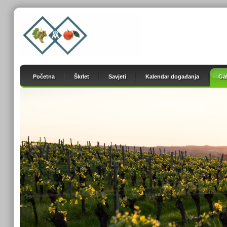
Početna
Škrlet
Savjeti
Kalendar događanja
Gal