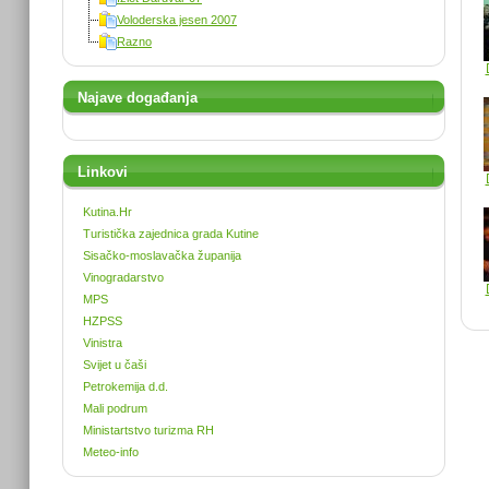
Voloderska jesen 2007
Razno
Najave događanja
Linkovi
Kutina.Hr
Turistička zajednica grada Kutine
Sisačko-moslavačka županija
Vinogradarstvo
MPS
HZPSS
Vinistra
Svijet u čaši
Petrokemija d.d.
Mali podrum
Ministartstvo turizma RH
Meteo-info