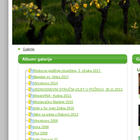
Galerija
Albumi galerije
Ga
L
Redovna godišnja skupština, 3. ožujka 2017.
Blagdan sv. Vinka 2017
Vincekovo 2014
JEDNODNEVNI STRUČNI IZLET U POŽEGU, 30.11.2013.
MoslaVINA - Kutina 2013.
Moslavačko Martinje 2015
Izlet u Sv. Ivan Zelina 2016
Slike sa izleta u Đakovo 2013
Vincekovo 2009
Istra 2008
Ptuj 2008
Izlet Daruvar 07