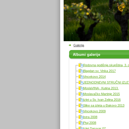
Galerija
Albumi galerije
Redovna godišnja skupština, 3. 
Blagdan sv. Vinka 2017
Vincekovo 2014
JEDNODNEVNI STRUČNI IZLET 
MoslaVINA - Kutina 2013.
Moslavačko Martinje 2015
Izlet u Sv. Ivan Zelina 2016
Slike sa izleta u Đakovo 2013
Vincekovo 2009
Istra 2008
Ptuj 2008
Izlet Daruvar 07