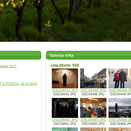
Galerija slika
Lista albuma
RSS
ožujka 2017.
U POŽEGU, 30.11.2013.
DSC04441.JPG
DSC04448.JPG
DSC04449.J
DSC04441.JPG
DSC04448.JPG
DSC04449.J
DSC04461.JPG
DSC04465.JPG
DSC04466.J
DSC04461.JPG
DSC04465.JPG
DSC04466.J