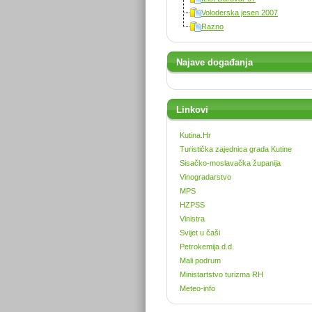
Voloderska jesen 2007
Razno
Najave događanja
Linkovi
Kutina.Hr
Turistička zajednica grada Kutine
Sisačko-moslavačka županija
Vinogradarstvo
MPS
HZPSS
Vinistra
Svijet u čaši
Petrokemija d.d.
Mali podrum
Ministartstvo turizma RH
Meteo-info