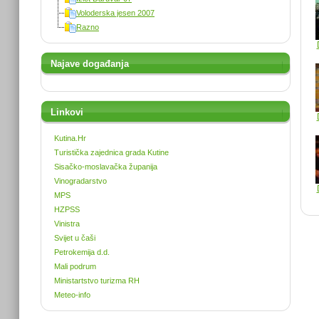
Voloderska jesen 2007
Razno
Najave događanja
Linkovi
Kutina.Hr
Turistička zajednica grada Kutine
Sisačko-moslavačka županija
Vinogradarstvo
MPS
HZPSS
Vinistra
Svijet u čaši
Petrokemija d.d.
Mali podrum
Ministartstvo turizma RH
Meteo-info