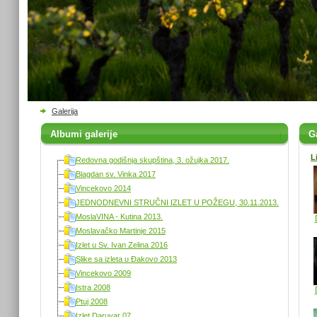
Galerija
Albumi galerije
Ga
L
Redovna godišnja skupština, 3. ožujka 2017.
Blagdan sv. Vinka 2017
Vincekovo 2014
JEDNODNEVNI STRUČNI IZLET U POŽEGU, 30.11.2013.
MoslaVINA - Kutina 2013.
Moslavačko Martinje 2015
Izlet u Sv. Ivan Zelina 2016
Slike sa izleta u Đakovo 2013
Vincekovo 2009
Istra 2008
Ptuj 2008
Izlet Daruvar 07