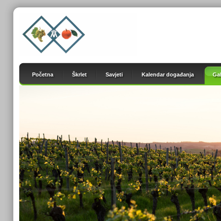
Početna
Škrlet
Savjeti
Kalendar događanja
Gal