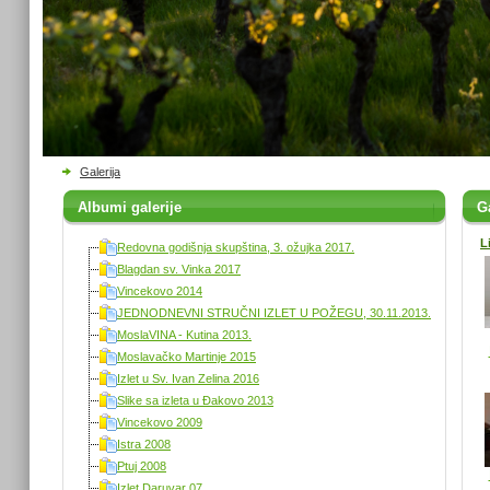
Galerija
Albumi galerije
Ga
L
Redovna godišnja skupština, 3. ožujka 2017.
Blagdan sv. Vinka 2017
Vincekovo 2014
JEDNODNEVNI STRUČNI IZLET U POŽEGU, 30.11.2013.
MoslaVINA - Kutina 2013.
Moslavačko Martinje 2015
Izlet u Sv. Ivan Zelina 2016
Slike sa izleta u Đakovo 2013
Vincekovo 2009
Istra 2008
Ptuj 2008
Izlet Daruvar 07