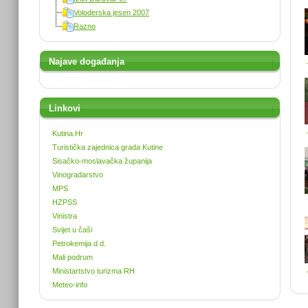
Voloderska jesen 2007
Razno
Najave događanja
Linkovi
Kutina.Hr
Turistička zajednica grada Kutine
Sisačko-moslavačka županija
Vinogradarstvo
MPS
HZPSS
Vinistra
Svijet u čaši
Petrokemija d.d.
Mali podrum
Ministartstvo turizma RH
Meteo-info