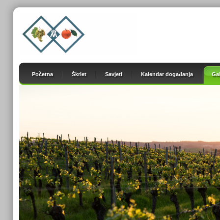
Početna
Škrlet
Savjeti
Kalendar događanja
Gal