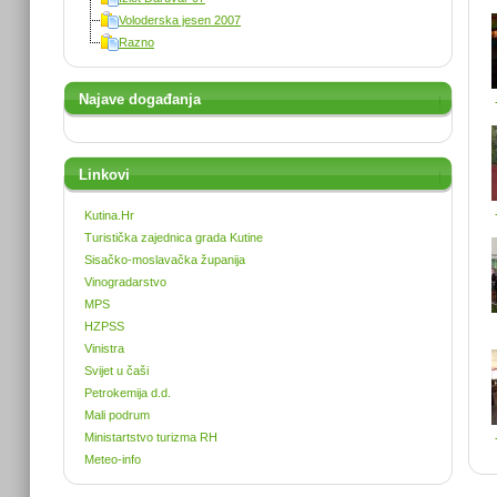
Voloderska jesen 2007
Razno
Najave događanja
Linkovi
Kutina.Hr
Turistička zajednica grada Kutine
Sisačko-moslavačka županija
Vinogradarstvo
MPS
HZPSS
Vinistra
Svijet u čaši
Petrokemija d.d.
Mali podrum
Ministartstvo turizma RH
Meteo-info