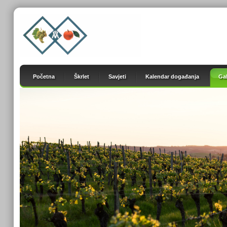
Početna
Škrlet
Savjeti
Kalendar događanja
Gal