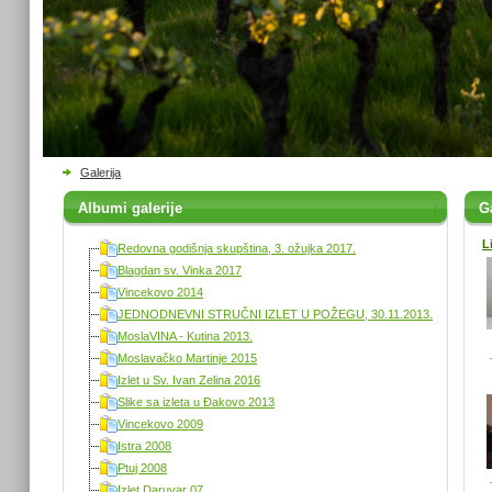
Galerija
Albumi galerije
Ga
L
Redovna godišnja skupština, 3. ožujka 2017.
Blagdan sv. Vinka 2017
Vincekovo 2014
JEDNODNEVNI STRUČNI IZLET U POŽEGU, 30.11.2013.
MoslaVINA - Kutina 2013.
Moslavačko Martinje 2015
Izlet u Sv. Ivan Zelina 2016
Slike sa izleta u Đakovo 2013
Vincekovo 2009
Istra 2008
Ptuj 2008
Izlet Daruvar 07