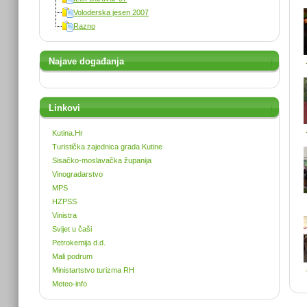
Voloderska jesen 2007
Razno
Najave događanja
Linkovi
Kutina.Hr
Turistička zajednica grada Kutine
Sisačko-moslavačka županija
Vinogradarstvo
MPS
HZPSS
Vinistra
Svijet u čaši
Petrokemija d.d.
Mali podrum
Ministartstvo turizma RH
Meteo-info