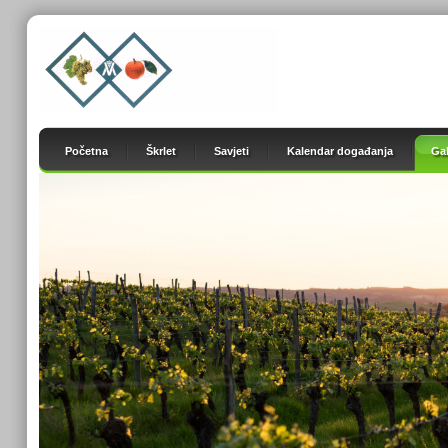
Početna
Škrlet
Savjeti
Kalendar događanja
Gal