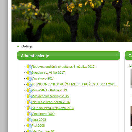
Galerija
Albumi galerije
Ga
L
Redovna godišnja skupština, 3. ožujka 2017.
Blagdan sv. Vinka 2017
Vincekovo 2014
JEDNODNEVNI STRUČNI IZLET U POŽEGU, 30.11.2013.
MoslaVINA - Kutina 2013.
Moslavačko Martinje 2015
Izlet u Sv. Ivan Zelina 2016
Slike sa izleta u Đakovo 2013
Vincekovo 2009
Istra 2008
Ptuj 2008
Izlet Daruvar 07