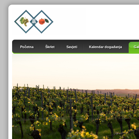
Početna
Škrlet
Savjeti
Kalendar događanja
Gal