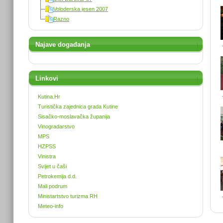
Voloderska jesen 2007
Razno
Najave događanja
Linkovi
Kutina.Hr
Turistička zajednica grada Kutine
Sisačko-moslavačka županija
Vinogradarstvo
MPS
HZPSS
Vinistra
Svijet u čaši
Petrokemija d.d.
Mali podrum
Ministartstvo turizma RH
Meteo-info