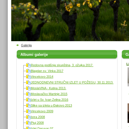
Galerija
Albumi galerije
Ga
L
Redovna godišnja skupština, 3. ožujka 2017.
Blagdan sv. Vinka 2017
Vincekovo 2014
JEDNODNEVNI STRUČNI IZLET U POŽEGU, 30.11.2013.
MoslaVINA - Kutina 2013.
Moslavačko Martinje 2015
Izlet u Sv. Ivan Zelina 2016
Slike sa izleta u Đakovo 2013
Vincekovo 2009
Istra 2008
Ptuj 2008
Izlet Daruvar 07