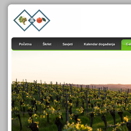
Početna
Škrlet
Savjeti
Kalendar događanja
Gal