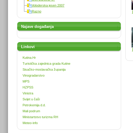
Voloderska jesen 2007
Razno
Najave događanja
Linkovi
Kutina.Hr
Turistička zajednica grada Kutine
Sisačko-moslavačka županija
Vinogradarstvo
MPS
HZPSS
Vinistra
Svijet u čaši
Petrokemija d.d.
Mali podrum
Ministartstvo turizma RH
Meteo-info