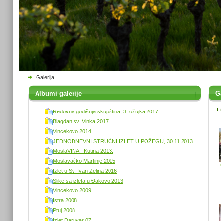
Galerija
Albumi galerije
Ga
L
Redovna godišnja skupština, 3. ožujka 2017.
Blagdan sv. Vinka 2017
Vincekovo 2014
JEDNODNEVNI STRUČNI IZLET U POŽEGU, 30.11.2013.
MoslaVINA - Kutina 2013.
Moslavačko Martinje 2015
Izlet u Sv. Ivan Zelina 2016
Slike sa izleta u Đakovo 2013
Vincekovo 2009
Istra 2008
Ptuj 2008
Izlet Daruvar 07