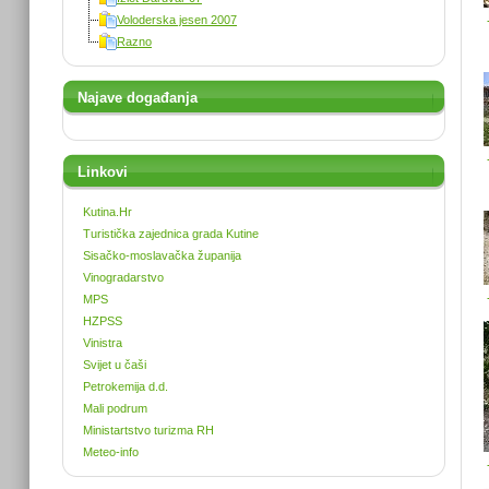
Voloderska jesen 2007
Razno
Najave događanja
Linkovi
Kutina.Hr
Turistička zajednica grada Kutine
Sisačko-moslavačka županija
Vinogradarstvo
MPS
HZPSS
Vinistra
Svijet u čaši
Petrokemija d.d.
Mali podrum
Ministartstvo turizma RH
Meteo-info