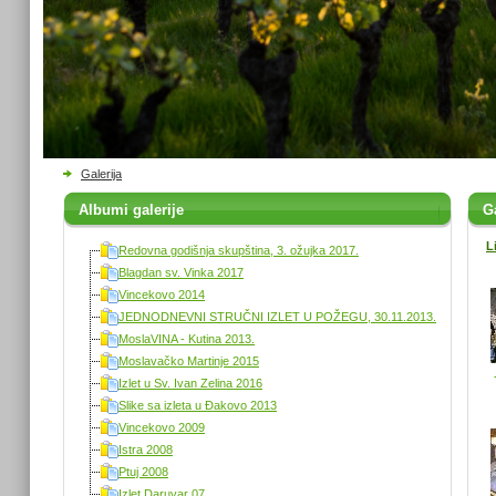
Galerija
Albumi galerije
Ga
L
Redovna godišnja skupština, 3. ožujka 2017.
Blagdan sv. Vinka 2017
Vincekovo 2014
JEDNODNEVNI STRUČNI IZLET U POŽEGU, 30.11.2013.
MoslaVINA - Kutina 2013.
Moslavačko Martinje 2015
Izlet u Sv. Ivan Zelina 2016
Slike sa izleta u Đakovo 2013
Vincekovo 2009
Istra 2008
Ptuj 2008
Izlet Daruvar 07