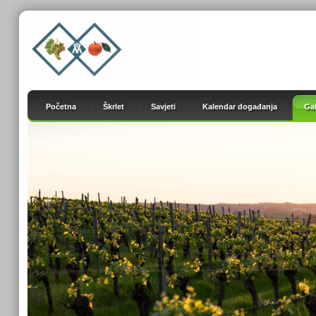
Početna
Škrlet
Savjeti
Kalendar događanja
Gal