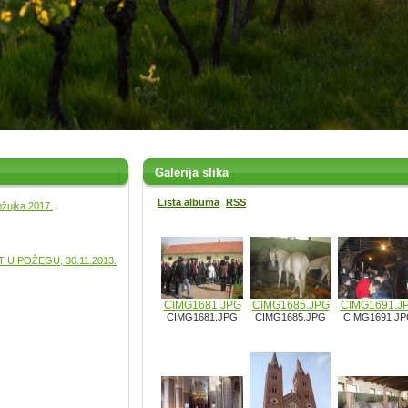
Galerija slika
Lista albuma
RSS
ožujka 2017.
U POŽEGU, 30.11.2013.
CIMG1681.JPG
CIMG1685.JPG
CIMG1691.J
CIMG1681.JPG
CIMG1685.JPG
CIMG1691.J