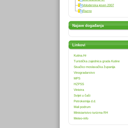
Voloderska jesen 2007
Razno
Najave događanja
Linkovi
Kutina.Hr
Turistička zajednica grada Kutine
Sisačko-moslavačka županija
Vinogradarstvo
MPS
HZPSS
Vinistra
Svijet u čaši
Petrokemija d.d.
Mali podrum
Ministartstvo turizma RH
Meteo-info