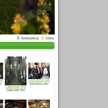
Registrirajte se
Prijava
PG
DSC03324.JPG
PG
DSC03324.JPG
CIMG1695.JPG
CIMG1695.JPG