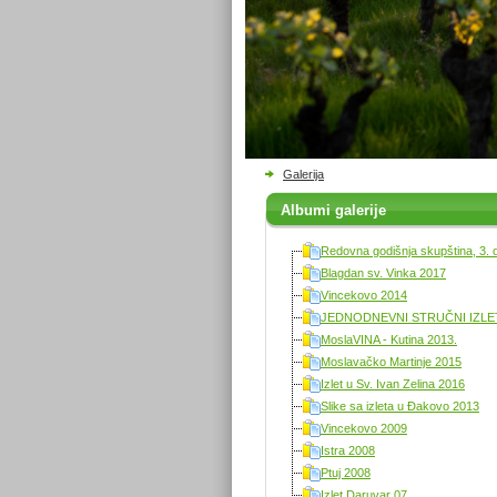
Galerija
Albumi galerije
Redovna godišnja skupština, 3. 
Blagdan sv. Vinka 2017
Vincekovo 2014
JEDNODNEVNI STRUČNI IZLET 
MoslaVINA - Kutina 2013.
Moslavačko Martinje 2015
Izlet u Sv. Ivan Zelina 2016
Slike sa izleta u Đakovo 2013
Vincekovo 2009
Istra 2008
Ptuj 2008
Izlet Daruvar 07