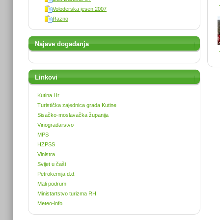
Voloderska jesen 2007
Razno
Najave događanja
Linkovi
Kutina.Hr
Turistička zajednica grada Kutine
Sisačko-moslavačka županija
Vinogradarstvo
MPS
HZPSS
Vinistra
Svijet u čaši
Petrokemija d.d.
Mali podrum
Ministartstvo turizma RH
Meteo-info