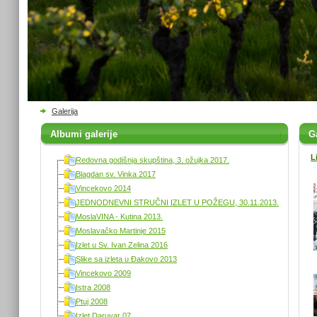
Galerija
Albumi galerije
Ga
L
Redovna godišnja skupština, 3. ožujka 2017.
Blagdan sv. Vinka 2017
Vincekovo 2014
JEDNODNEVNI STRUČNI IZLET U POŽEGU, 30.11.2013.
MoslaVINA - Kutina 2013.
Moslavačko Martinje 2015
Izlet u Sv. Ivan Zelina 2016
Slike sa izleta u Đakovo 2013
Vincekovo 2009
Istra 2008
Ptuj 2008
Izlet Daruvar 07