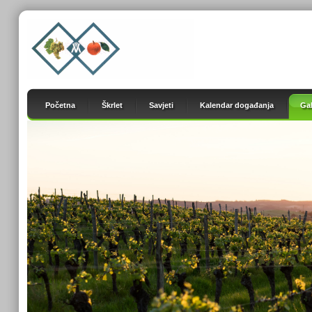
Početna
Škrlet
Savjeti
Kalendar događanja
Gal