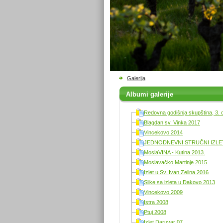
Galerija
Albumi galerije
Redovna godišnja skupština, 3. 
Blagdan sv. Vinka 2017
Vincekovo 2014
JEDNODNEVNI STRUČNI IZLET 
MoslaVINA - Kutina 2013.
Moslavačko Martinje 2015
Izlet u Sv. Ivan Zelina 2016
Slike sa izleta u Đakovo 2013
Vincekovo 2009
Istra 2008
Ptuj 2008
Izlet Daruvar 07