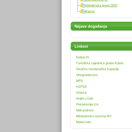
Voloderska jesen 2007
Razno
Najave događanja
Linkovi
Kutina.Hr
Turistička zajednica grada Kutine
Sisačko-moslavačka županija
Vinogradarstvo
MPS
HZPSS
Vinistra
Svijet u čaši
Petrokemija d.d.
Mali podrum
Ministartstvo turizma RH
Meteo-info