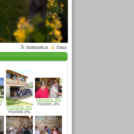
Registrirajte se
Prijava
PG
P1010031.JPG
G
P1010031.JPG
P1010030.JPG
P1010030.JPG