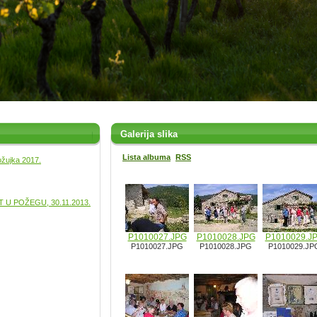
Galerija slika
Lista albuma
RSS
ožujka 2017.
U POŽEGU, 30.11.2013.
P1010027.JPG
P1010028.JPG
P1010029.J
P1010027.JPG
P1010028.JPG
P1010029.JP