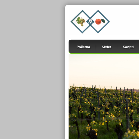
Početna
Škrlet
Savjeti