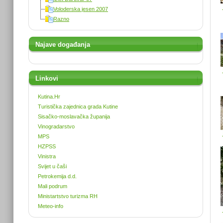
Voloderska jesen 2007
Razno
Najave događanja
Linkovi
Kutina.Hr
Turistička zajednica grada Kutine
Sisačko-moslavačka županija
Vinogradarstvo
MPS
HZPSS
Vinistra
Svijet u čaši
Petrokemija d.d.
Mali podrum
Ministartstvo turizma RH
Meteo-info