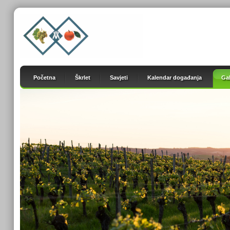
Početna
Škrlet
Savjeti
Kalendar događanja
Gal