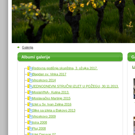
Galerija
Albumi galerije
Ga
L
Redovna godišnja skupština, 3. ožujka 2017.
Blagdan sv. Vinka 2017
Vincekovo 2014
JEDNODNEVNI STRUČNI IZLET U POŽEGU, 30.11.2013.
MoslaVINA - Kutina 2013.
Moslavačko Martinje 2015
Izlet u Sv. Ivan Zelina 2016
Slike sa izleta u Đakovo 2013
Vincekovo 2009
Istra 2008
Ptuj 2008
Izlet Daruvar 07