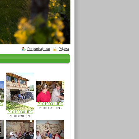
Registrirajte se
Prijava
PG
P1010031.JPG
G
P1010031.JPG
P1010030.JPG
P1010030.JPG