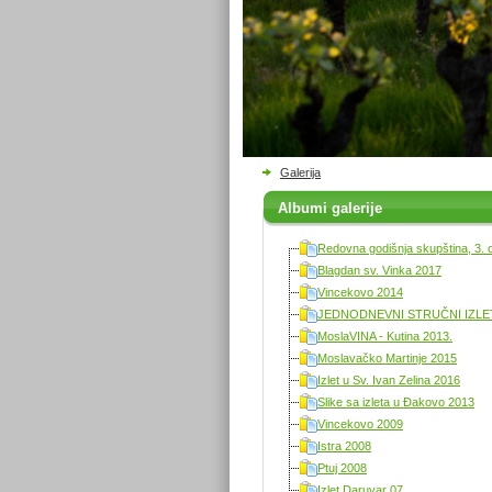
Galerija
Albumi galerije
Redovna godišnja skupština, 3. 
Blagdan sv. Vinka 2017
Vincekovo 2014
JEDNODNEVNI STRUČNI IZLET 
MoslaVINA - Kutina 2013.
Moslavačko Martinje 2015
Izlet u Sv. Ivan Zelina 2016
Slike sa izleta u Đakovo 2013
Vincekovo 2009
Istra 2008
Ptuj 2008
Izlet Daruvar 07