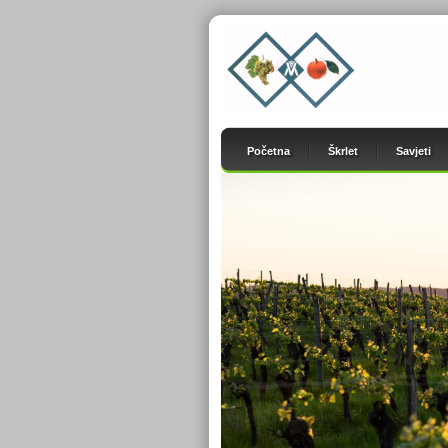
Početna
Škrlet
Savjeti