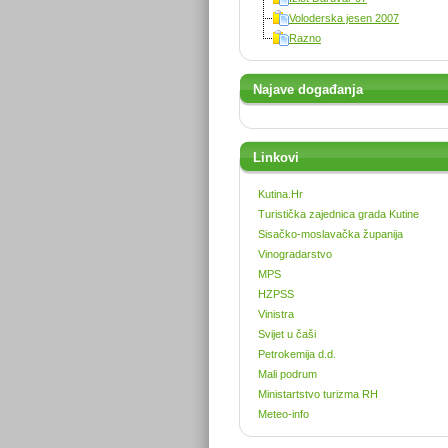
Voloderska jesen 2007
Razno
Najave događanja
Linkovi
Kutina.Hr
Turistička zajednica grada Kutine
Sisačko-moslavačka županija
Vinogradarstvo
MPS
HZPSS
Vinistra
Svijet u čaši
Petrokemija d.d.
Mali podrum
Ministartstvo turizma RH
Meteo-info