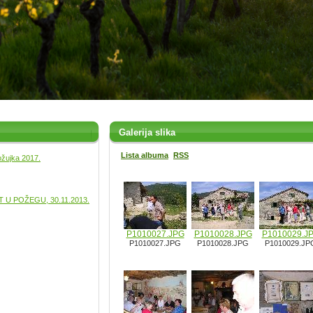
Galerija slika
Lista albuma
RSS
ožujka 2017.
U POŽEGU, 30.11.2013.
P1010027.JPG
P1010028.JPG
P1010029.J
P1010027.JPG
P1010028.JPG
P1010029.JP