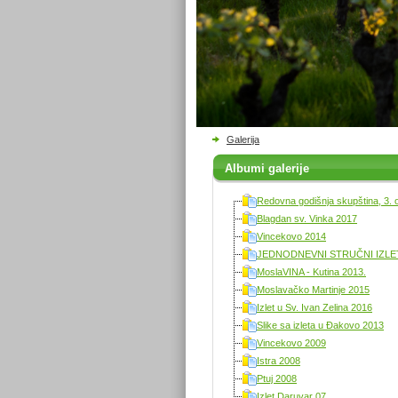
Galerija
Albumi galerije
Redovna godišnja skupština, 3. 
Blagdan sv. Vinka 2017
Vincekovo 2014
JEDNODNEVNI STRUČNI IZLET 
MoslaVINA - Kutina 2013.
Moslavačko Martinje 2015
Izlet u Sv. Ivan Zelina 2016
Slike sa izleta u Đakovo 2013
Vincekovo 2009
Istra 2008
Ptuj 2008
Izlet Daruvar 07