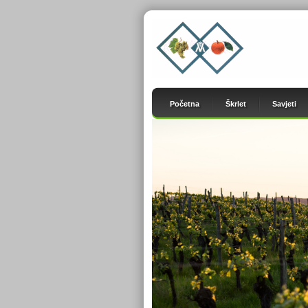
Početna
Škrlet
Savjeti