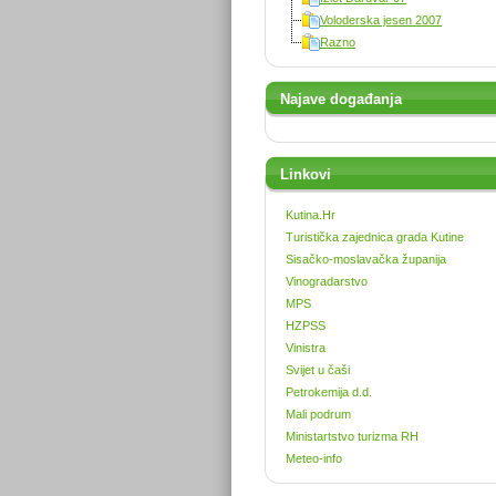
Voloderska jesen 2007
Razno
Najave događanja
Linkovi
Kutina.Hr
Turistička zajednica grada Kutine
Sisačko-moslavačka županija
Vinogradarstvo
MPS
HZPSS
Vinistra
Svijet u čaši
Petrokemija d.d.
Mali podrum
Ministartstvo turizma RH
Meteo-info