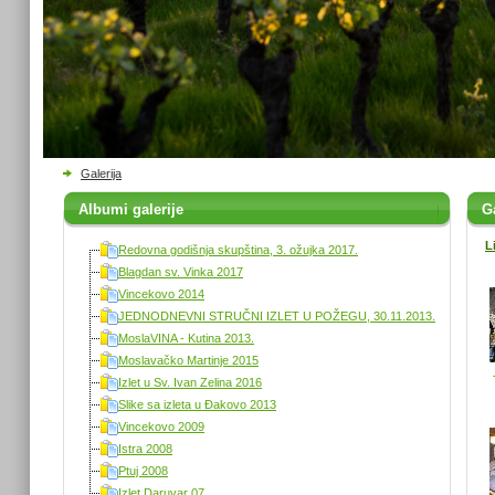
Galerija
Albumi galerije
Ga
L
Redovna godišnja skupština, 3. ožujka 2017.
Blagdan sv. Vinka 2017
Vincekovo 2014
JEDNODNEVNI STRUČNI IZLET U POŽEGU, 30.11.2013.
MoslaVINA - Kutina 2013.
Moslavačko Martinje 2015
Izlet u Sv. Ivan Zelina 2016
Slike sa izleta u Đakovo 2013
Vincekovo 2009
Istra 2008
Ptuj 2008
Izlet Daruvar 07