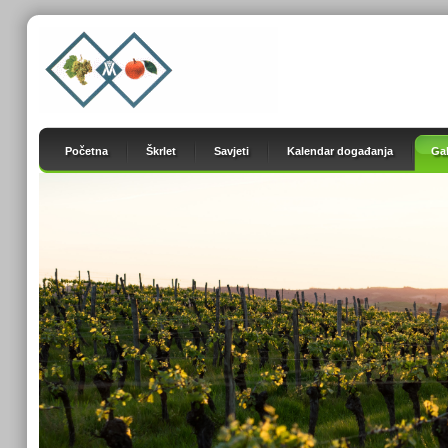
Početna
Škrlet
Savjeti
Kalendar događanja
Gal