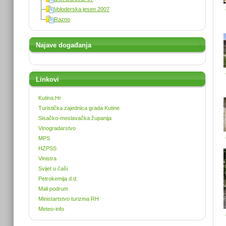
Voloderska jesen 2007
Razno
Najave događanja
Linkovi
Kutina.Hr
Turistička zajednica grada Kutine
Sisačko-moslavačka županija
Vinogradarstvo
MPS
HZPSS
Vinistra
Svijet u čaši
Petrokemija d.d.
Mali podrum
Ministartstvo turizma RH
Meteo-info