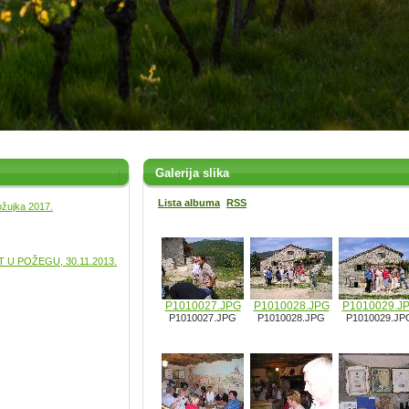
Galerija slika
Lista albuma
RSS
ožujka 2017.
U POŽEGU, 30.11.2013.
P1010027.JPG
P1010028.JPG
P1010029.J
P1010027.JPG
P1010028.JPG
P1010029.JP