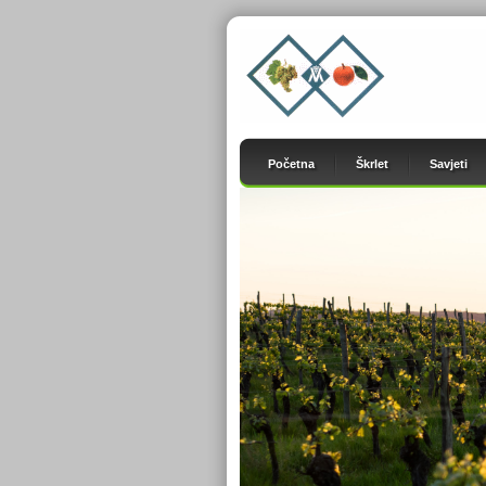
Početna
Škrlet
Savjeti