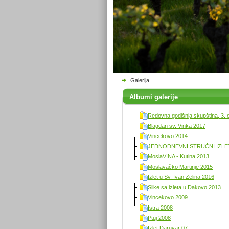
Galerija
Albumi galerije
Redovna godišnja skupština, 3. 
Blagdan sv. Vinka 2017
Vincekovo 2014
JEDNODNEVNI STRUČNI IZLET 
MoslaVINA - Kutina 2013.
Moslavačko Martinje 2015
Izlet u Sv. Ivan Zelina 2016
Slike sa izleta u Đakovo 2013
Vincekovo 2009
Istra 2008
Ptuj 2008
Izlet Daruvar 07