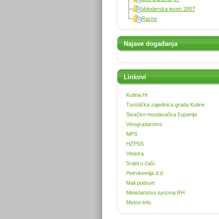
Voloderska jesen 2007
Razno
Najave događanja
Linkovi
Kutina.Hr
Turistička zajednica grada Kutine
Sisačko-moslavačka županija
Vinogradarstvo
MPS
HZPSS
Vinistra
Svijet u čaši
Petrokemija d.d.
Mali podrum
Ministartstvo turizma RH
Meteo-info