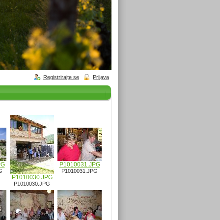
Registrirajte se
Prijava
PG
P1010031.JPG
G
P1010031.JPG
P1010030.JPG
P1010030.JPG