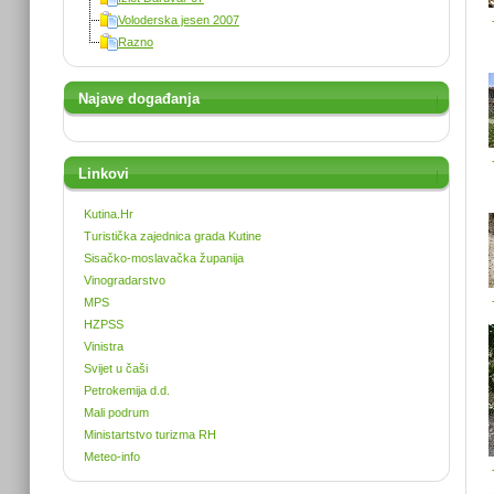
Voloderska jesen 2007
Razno
Najave događanja
Linkovi
Kutina.Hr
Turistička zajednica grada Kutine
Sisačko-moslavačka županija
Vinogradarstvo
MPS
HZPSS
Vinistra
Svijet u čaši
Petrokemija d.d.
Mali podrum
Ministartstvo turizma RH
Meteo-info