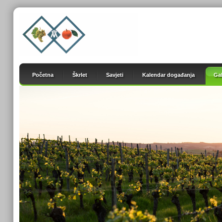
Početna
Škrlet
Savjeti
Kalendar događanja
Gal