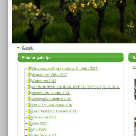
Galerija
Albumi galerije
Ga
L
Redovna godišnja skupština, 3. ožujka 2017.
Blagdan sv. Vinka 2017
Vincekovo 2014
JEDNODNEVNI STRUČNI IZLET U POŽEGU, 30.11.2013.
MoslaVINA - Kutina 2013.
Moslavačko Martinje 2015
Izlet u Sv. Ivan Zelina 2016
Slike sa izleta u Đakovo 2013
Vincekovo 2009
Istra 2008
Ptuj 2008
Izlet Daruvar 07