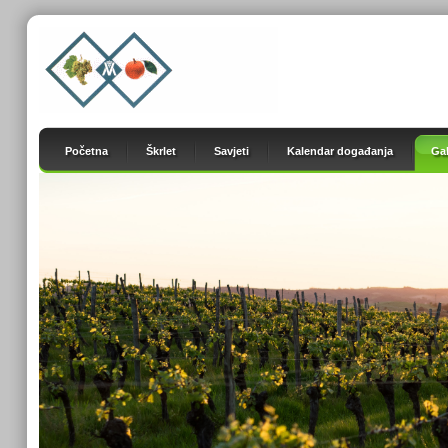
Početna
Škrlet
Savjeti
Kalendar događanja
Gal