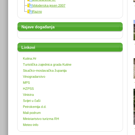
Voloderska jesen 2007
Razno
Najave događanja
Linkovi
Kutina.Hr
Turistička zajednica grada Kutine
Sisačko-moslavačka županija
Vinogradarstvo
MPS
HZPSS
Vinistra
Svijet u čaši
Petrokemija d.d.
Mali podrum
Ministartstvo turizma RH
Meteo-info