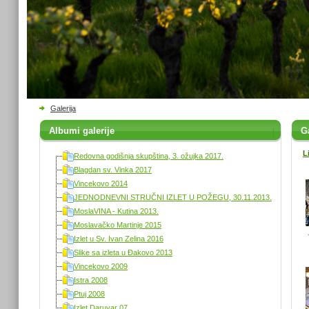
Galerija
Albumi galerije
Ga
L
Redovna godišnja skupština, 3. ožujka 2017.
Blagdan sv. Vinka 2017
Vincekovo 2014
JEDNODNEVNI STRUČNI IZLET U POŽEGU, 30.11.2013.
MoslaVINA - Kutina 2013.
Moslavačko Martinje 2015
Izlet u Sv. Ivan Zelina 2016
Slike sa izleta u Đakovo 2013
Vincekovo 2009
Istra 2008
Ptuj 2008
Izlet Daruvar 07