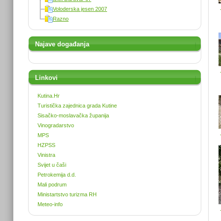
Voloderska jesen 2007
Razno
Najave događanja
Linkovi
Kutina.Hr
Turistička zajednica grada Kutine
Sisačko-moslavačka županija
Vinogradarstvo
MPS
HZPSS
Vinistra
Svijet u čaši
Petrokemija d.d.
Mali podrum
Ministartstvo turizma RH
Meteo-info