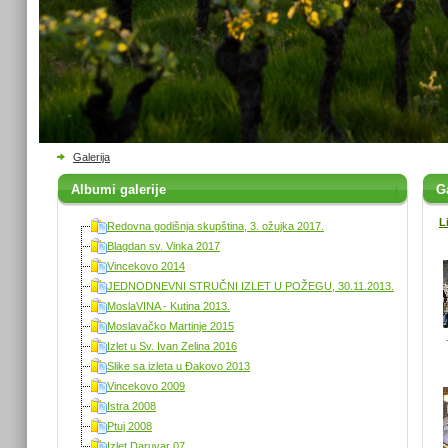
Galerija
Albumi galerije
Ga
L
Redovna godišnja skupština, 3. ožujka 2017.
Blagdan sv. Vinka 2017
Vincekovo 2014
JEDNODNEVNI STRUČNI IZLET U POŽEGU, 30.11.2013.
MoslaVINA - Kutina 2013.
Moslavačko Martinje 2015
Izlet u Sv. Ivan Zelina 2016
Slike sa izleta u Đakovo 2013
Vincekovo 2009
Istra 2008
Ptuj 2008
Izlet Daruvar 07