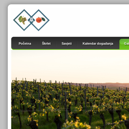
Početna
Škrlet
Savjeti
Kalendar događanja
Gal