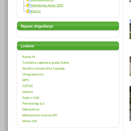
Voloderska jesen 2007
Razno
Najave događanja
Linkovi
Kutina.Hr
Turistička zajednica grada Kutine
Sisačko-moslavačka županija
Vinogradarstvo
MPS
HZPSS
Vinistra
Svijet u čaši
Petrokemija d.d.
Mali podrum
Ministartstvo turizma RH
Meteo-info