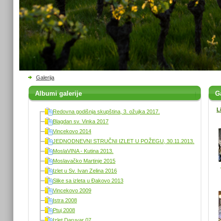
Galerija
Albumi galerije
Ga
L
Redovna godišnja skupština, 3. ožujka 2017.
Blagdan sv. Vinka 2017
Vincekovo 2014
JEDNODNEVNI STRUČNI IZLET U POŽEGU, 30.11.2013.
MoslaVINA - Kutina 2013.
Moslavačko Martinje 2015
Izlet u Sv. Ivan Zelina 2016
Slike sa izleta u Đakovo 2013
Vincekovo 2009
Istra 2008
Ptuj 2008
Izlet Daruvar 07