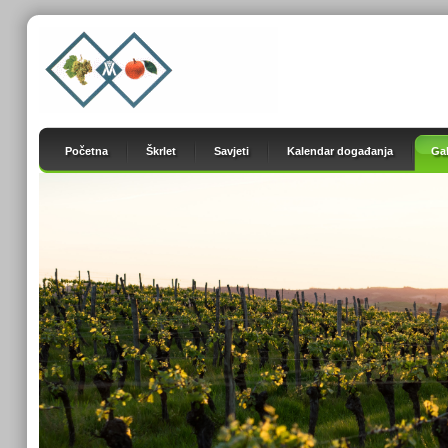
Početna
Škrlet
Savjeti
Kalendar događanja
Gal