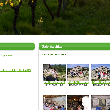
Galerija slika
Lista albuma
RSS
ožujka 2017.
U POŽEGU, 30.11.2013.
P1010027.JPG
P1010028.JPG
P1010029.J
P1010027.JPG
P1010028.JPG
P1010029.JP