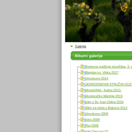
Galerija
Albumi galerije
Redovna godišnja skupština, 3. 
Blagdan sv. Vinka 2017
Vincekovo 2014
JEDNODNEVNI STRUČNI IZLET 
MoslaVINA - Kutina 2013.
Moslavačko Martinje 2015
Izlet u Sv. Ivan Zelina 2016
Slike sa izleta u Đakovo 2013
Vincekovo 2009
Istra 2008
Ptuj 2008
Izlet Daruvar 07