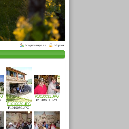
Registrirajte se
Prijava
PG
P1010031.JPG
G
P1010031.JPG
P1010030.JPG
P1010030.JPG