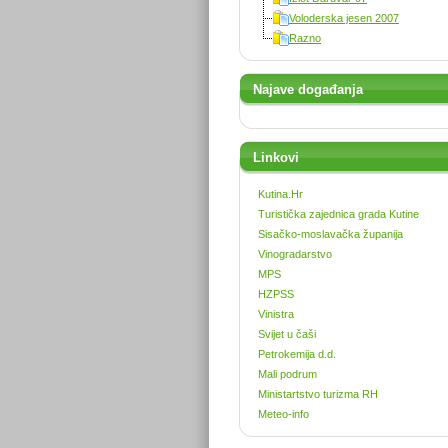
Voloderska jesen 2007
Razno
Najave događanja
Linkovi
Kutina.Hr
Turistička zajednica grada Kutine
Sisačko-moslavačka županija
Vinogradarstvo
MPS
HZPSS
Vinistra
Svijet u čaši
Petrokemija d.d.
Mali podrum
Ministartstvo turizma RH
Meteo-info