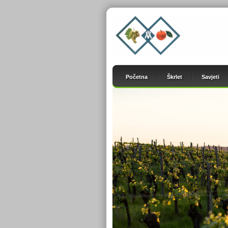
Početna
Škrlet
Savjeti