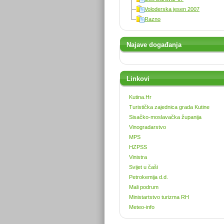
Voloderska jesen 2007
Razno
Najave događanja
Linkovi
Kutina.Hr
Turistička zajednica grada Kutine
Sisačko-moslavačka županija
Vinogradarstvo
MPS
HZPSS
Vinistra
Svijet u čaši
Petrokemija d.d.
Mali podrum
Ministartstvo turizma RH
Meteo-info