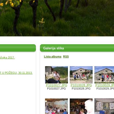
Galerija slika
Lista albuma
RSS
ožujka 2017.
U POŽEGU, 30.11.2013.
P1010027.JPG
P1010028.JPG
P1010029.J
P1010027.JPG
P1010028.JPG
P1010029.JP