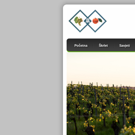
Početna
Škrlet
Savjeti