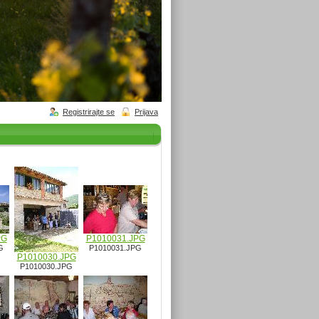
Registrirajte se
Prijava
PG
P1010031.JPG
G
P1010031.JPG
P1010030.JPG
P1010030.JPG