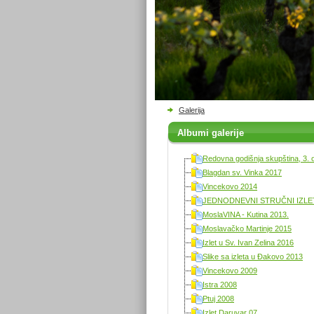
Galerija
Albumi galerije
Redovna godišnja skupština, 3. 
Blagdan sv. Vinka 2017
Vincekovo 2014
JEDNODNEVNI STRUČNI IZLET 
MoslaVINA - Kutina 2013.
Moslavačko Martinje 2015
Izlet u Sv. Ivan Zelina 2016
Slike sa izleta u Đakovo 2013
Vincekovo 2009
Istra 2008
Ptuj 2008
Izlet Daruvar 07