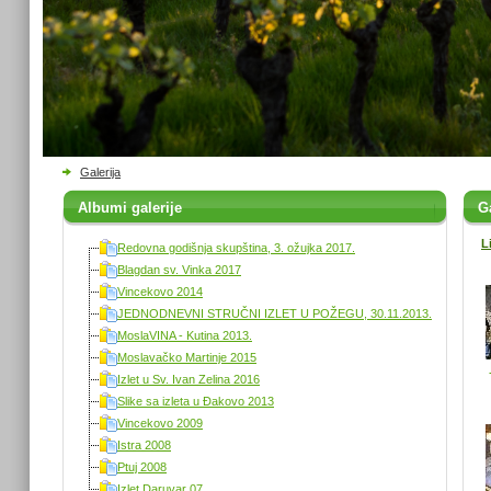
Galerija
Albumi galerije
Ga
L
Redovna godišnja skupština, 3. ožujka 2017.
Blagdan sv. Vinka 2017
Vincekovo 2014
JEDNODNEVNI STRUČNI IZLET U POŽEGU, 30.11.2013.
MoslaVINA - Kutina 2013.
Moslavačko Martinje 2015
Izlet u Sv. Ivan Zelina 2016
Slike sa izleta u Đakovo 2013
Vincekovo 2009
Istra 2008
Ptuj 2008
Izlet Daruvar 07