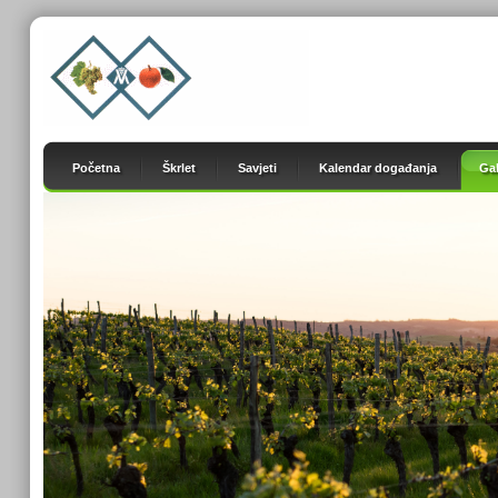
Početna
Škrlet
Savjeti
Kalendar događanja
Gal