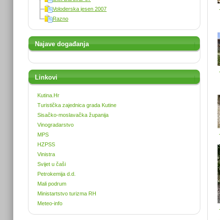
Voloderska jesen 2007
Razno
Najave događanja
Linkovi
Kutina.Hr
Turistička zajednica grada Kutine
Sisačko-moslavačka županija
Vinogradarstvo
MPS
HZPSS
Vinistra
Svijet u čaši
Petrokemija d.d.
Mali podrum
Ministartstvo turizma RH
Meteo-info